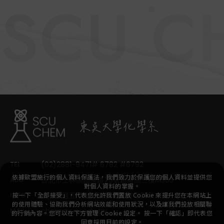
TEL
(02)2881-9471# 6782 #6792
依據歐盟施行的個人資料保護法，我們致力於保護您的個人資料並提供您
ADD
台北市士林區臨溪路70號超庸館三樓M305
對個人資料的掌握。
INFO
週一至週五：上午8:30 至下午5:00
按一下「全部接受」，代表您允許我們置放 Cookie 來提升您在本網站上
的使用體驗、協助我們分析網站效能和使用狀況，以及讓我們投放相關聯
MAIL
chem@scu.edu.tw
的行銷內容。您可以在下方管理 Cookie 設定。 按一下「確認」即代表您
同意採用目前的設定。