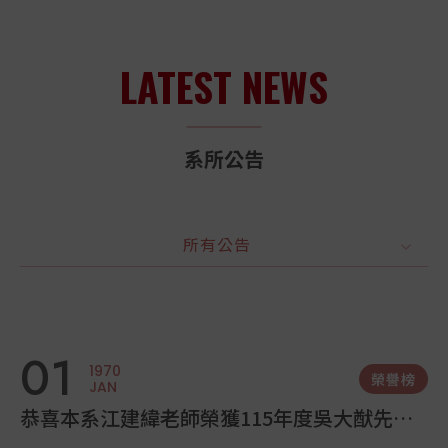
[上學期常駐獎學金]潘萬幸獎學金_申請辦法
19
LATEST NEWS
2026
榮譽榜
MAR
115年化學系傑出系友
系所公告
03
輔導制度
12
2026
書報討論公告
MAR
所有公告
114學年度下學期_書報討論進度表
114學年度下學期_書報討論進度表
01
1970
榮譽榜
JAN
恭喜本系江建緯老師榮獲115年度吳大猷先生
紀念獎