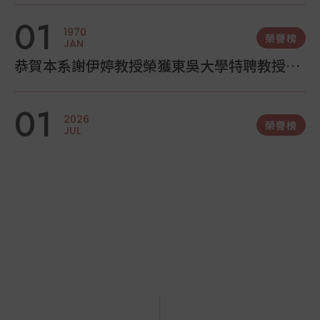
01
1970
榮譽榜
JAN
恭賀本系謝伊婷教授榮獲東吳大學特聘教授殊
榮
01
2026
榮譽榜
JUL
本系江建緯老師榮獲國科會「優秀年輕學者研
究計畫」
【熱烈恭賀！本系江建緯老師榮獲國科會「優秀年輕學者
研究計畫」肯定！】 🎉🎉 狂賀！東吳大學化學系江建緯老
師，憑藉卓越的科研實力與創新視野，榮獲 115 年度國科
01
會「優秀年輕學者研究計畫」補助！ 國科會「優秀年輕學
2026
榮譽榜
JUL
者研究計畫」旨在肯定具備優秀科研潛力、表現傑出的年
東吳大學化學系學術研究再創佳績
輕學者。江建緯老師此次獲此殊榮，不僅彰顯了其在化學
專業領域深耕的豐碩成果，更是對本系學術研究實力的極
大肯定！✨ 感謝江老師為學術研究的付出與貢獻，全體師
【狂賀！東吳大學化學系學術研究再創佳績 ✨】 掌聲加尖