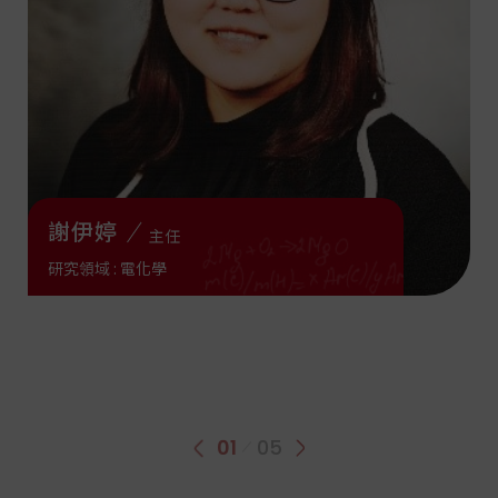
19
2026
榮譽榜
MAR
115年化學系傑出系友
12
2026
書報討論公告
MAR
謝伊婷
主任
114學年度下學期_書報討論進度表
研究領域 : 電化學
114學年度下學期_書報討論進度表
01
05