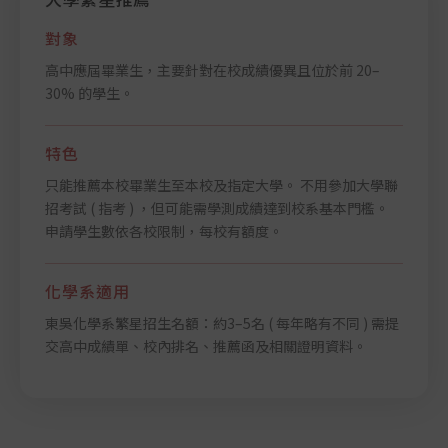
01
1970
對象
對象
對象
榮譽榜
JAN
高中應屆畢業生，主要針對在校成績優異且位於前 20–
高中應屆畢業生
高中應屆畢業生
恭賀本系謝伊婷教授榮獲東吳大學特聘教授殊
30% 的學生。
榮
特色
特色
01
特色
2026
榮譽榜
選填志願校系，依「學測成績 + 書面審查 + 面試」錄取
考科：國文、英文、數學、自然（化學、物理、生物、地
JUL
只能推薦本校畢業生至本校及指定大學。 不用參加大學聯
強調學生的多元表現（學業成績、專題研究、社團活動、
科選考）
本系江建緯老師榮獲國科會「優秀年輕學者研
招考試 ( 指考 ) ，但可能需學測成績達到校系基本門檻。
競賽獎項）
化學系通常以自然科為主（化學必考）
究計畫」
申請學生數依各校限制，每校有額度。
每位學生可選填 6–8 個校系志願（視年度規定）
分發方式：依指考總分及志願序分發
【熱烈恭賀！本系江建緯老師榮獲國科會「優秀年輕學者
研究計畫」肯定！】 🎉🎉 狂賀！東吳大學化學系江建緯老
化學系適用
化學系適用
化學系適用
師，憑藉卓越的科研實力與創新視野，榮獲 115 年度國科
01
會「優秀年輕學者研究計畫」補助！ 國科會「優秀年輕學
2026
東吳化學系繁星招生名額：約3–5名 ( 每年略有不同 ) 需提
東吳化學系通常需要學測成績達標（例如自然科 4 科平均
需學測或指考化學科成績達標
榮譽榜
JUL
者研究計畫」旨在肯定具備優秀科研潛力、表現傑出的年
交高中成績單、校內排名、推薦函及相關證明資料。
或單科最低標準）
錄取名額：一般約 10–20 名（依年度調整）
東吳大學化學系學術研究再創佳績
輕學者。江建緯老師此次獲此殊榮，不僅彰顯了其在化學
面試可能會問基礎化學知識及學習動機
專業領域深耕的豐碩成果，更是對本系學術研究實力的極
每年招生名額：約10–20名
大肯定！✨ 感謝江老師為學術研究的付出與貢獻，全體師
【狂賀！東吳大學化學系學術研究再創佳績 ✨】 掌聲加尖
生同賀！ 未來本系也將持續深耕科研與教育，為推進科學
叫！恭喜本系 5 位優秀同學榮獲「國科會大專學生研究計