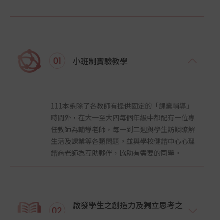
01
小班制實驗教學
111本系除了各教師有提供固定的「課業輔導」
時間外，在大一至大四每個年級中都配有一位專
任教師為輔導老師，每一到二週與學生訪談瞭解
生活及課業等各類問題。並與學校健諮中心心理
諮商老師為互助夥伴，協助有需要的同學。
01
2026
啟發學生之創造力及獨立思考之
獎學金公告
JAN
02
能力