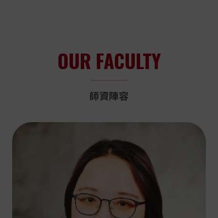
發展貢獻心力。 💪 讓我們一起在留言區為江建緯老師送上
畫」補助！🎉 大專生專題研究計畫競爭激烈，能夠脫穎而
05
最熱烈的掌聲與祝賀！
出，不僅是對同學研究潛力與創新的最高肯定，也展現了
2026
課務公告
JAN
東吳化學扎實的科研實力。 謝謝指導教授們的悉心帶領，
114學年度東吳大學化學系學士生先修碩士班
也祝賀以下獲補助的同學，期待你們在化學的奇妙世界裡
OUR FACULTY
繼續發光發熱、卓越非凡！🔬🧪 👏 一起在留言區為他們送
課程 申請成績標準&申請表
上滿滿的祝賀吧！
114學年度東吳大學化學系學士生先修碩士班課程 申請成
績標準&申請表
05
師資陣容
2026
行政公告
JAN
化學系自辦-115國科會大專學生研究計畫申請
暨經驗分享會
115國科會大專學生研究計畫申請暨經驗分享會活動公告
View More
01
2026
獎學金公告
JAN
[上學期常駐獎學金]潘萬幸獎學金_申請辦法