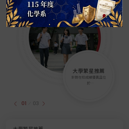
19
2026
榮譽榜
MAR
115年化學系傑出系友
12
2026
書報討論公告
MAR
114學年度下學期_書報討論進度表
大學繁星推薦
分科測驗
大學申請入學
針對在校成績優異且位
未透過繁星或申請入學
114學年度下學期_書報討論進度表
錄取的學生
於
前 20–30% 的學生222
01
1970
01
03
榮譽榜
JAN
恭喜本系江建緯老師榮獲115年度吳大猷先生
紀念獎
大學繁星推薦
大學申請入學
分科測驗