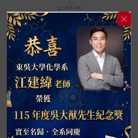
生同賀！ 未來本系也將持續深耕科研與教育，為推進科學
叫！恭喜本系 5 位優秀同學榮獲「國科會大專學生研究計
上一則
下一則
發展貢獻心力。 💪 讓我們一起在留言區為江建緯老師送上
畫」補助！🎉 大專生專題研究計畫競爭激烈，能夠脫穎而
05
最熱烈的掌聲與祝賀！
出，不僅是對同學研究潛力與創新的最高肯定，也展現了
2026
課務公告
JAN
東吳化學扎實的科研實力。 謝謝指導教授們的悉心帶領，
114學年度東吳大學化學系學士生先修碩士班
也祝賀以下獲補助的同學，期待你們在化學的奇妙世界裡
繼續發光發熱、卓越非凡！🔬🧪 👏 一起在留言區為他們送
課程 申請成績標準&申請表
上滿滿的祝賀吧！
114學年度東吳大學化學系學士生先修碩士班課程 申請成
績標準&申請表
INFORMATION
05
2026
行政公告
JAN
化學系自辦-115國科會大專學生研究計畫申請
招生資訊
暨經驗分享會
提供繁星推薦、申請入學與指考入學等多元入學途徑，對
115國科會大專學生研究計畫申請暨經驗分享會活動公告
於化學有興趣的學生都能找到適合的升學方式。
01
2026
獎學金公告
JAN
[上學期常駐獎學金]潘萬幸獎學金_申請辦法